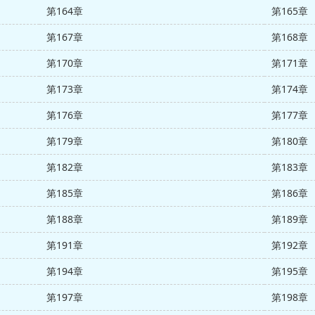
第164章
第165章
第167章
第168章
第170章
第171章
第173章
第174章
第176章
第177章
第179章
第180章
第182章
第183章
第185章
第186章
第188章
第189章
第191章
第192章
第194章
第195章
第197章
第198章