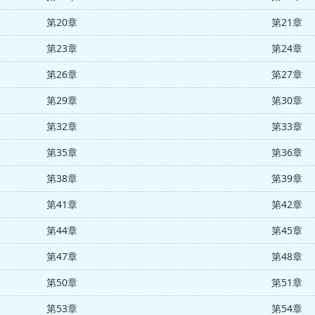
第20章
第21章
第23章
第24章
第26章
第27章
第29章
第30章
第32章
第33章
第35章
第36章
第38章
第39章
第41章
第42章
第44章
第45章
第47章
第48章
第50章
第51章
第53章
第54章