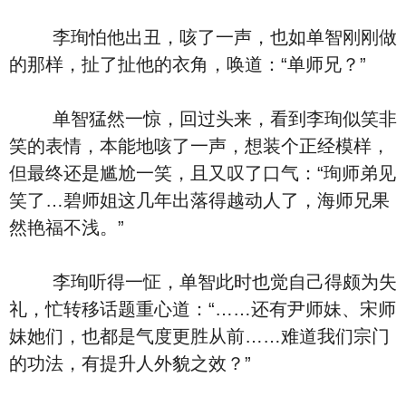
李珣怕他出丑，咳了一声，也如单智刚刚做
的那样，扯了扯他的衣角，唤道：“单师兄？”
单智猛然一惊，回过头来，看到李珣似笑非
笑的表情，本能地咳了一声，想装个正经模样，
但最终还是尴尬一笑，且又叹了口气：“珣师弟见
笑了…碧师姐这几年出落得越动人了，海师兄果
然艳福不浅。”
李珣听得一怔，单智此时也觉自己得颇为失
礼，忙转移话题重心道：“……还有尹师妹、宋师
妹她们，也都是气度更胜从前……难道我们宗门
的功法，有提升人外貌之效？”