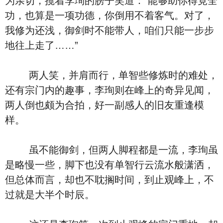
为亲切，揽着李珣的膀子笑道：“能够助你得竟全
功，也算是一项功德，你倒用不着客气。对了，
我修为还浅，御剑时不能带人，咱们只能一步步
地往上走了……”
两人笑，并肩而行，单智些修炼时的难处，
还有宗门内的趣事，李珣则在峰上的奇异见闻，
两人倒也颇为合拍，好一副感人的旧友重逢模
样。
虽不能御剑，但两人脚程都是一流，李珣虽
是略慢一些，脚下也没有单智行云流水般潇洒，
但总体而言，却也不耽搁时间，到止观峰上，不
过就是大半个时辰。