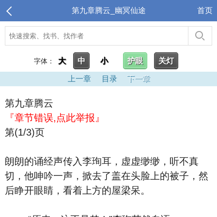
第九章腾云_幽冥仙途
首页
大
中
小
护眼
关灯
字体：
上一章
目录
下一章
第九章腾云
『章节错误,点此举报』
第(1/3)页
朗朗的诵经声传入李珣耳，虚虚缈缈，听不真
切，他呻吟一声，掀去了盖在头脸上的被子，然
后睁开眼睛，看着上方的屋梁呆。