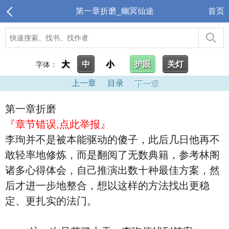
第一章折磨_幽冥仙途
首页
大
中
小
护眼
关灯
字体：
上一章
目录
下一章
第一章折磨
『章节错误,点此举报』
李珣并不是被本能驱动的傻子，此后几日他再不
敢轻率地修炼，而是翻阅了无数典籍，参考林阁
诸多心得体会，自己推演出数十种最佳方案，然
后才进一步地整合，想以这样的方法找出更稳
定、更扎实的法门。