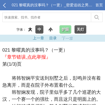
021 黎曜真的没事吗？（一更）_密爱追凶之男神住隔壁
首页
大
中
小
护眼
关灯
字体：
上一章
目录
下一章
021 黎曜真的没事吗？（一更）
『章节错误,点此举报』
第(1/3)页
将韩智娴平安送到别墅之后，彭鸣并没有着
急离开，而是在院子外布置着什么。
韩智娴发现，院子里似乎多了几个巡逻的大
汉，一个赛一个的强壮，而且这只是明面上的。