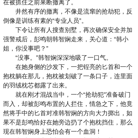
在被抓住之前果断撤离了。
井然有序的撤离，不像是流窜的抢劫犯，反
倒像是训练有素的“专业人员”。
下令让所有人搜查别墅，再次确保安全并加
强警戒后，彭鸣朝韩智娴走来，关心道：“韩小
姐，你没事吧？”
“没事。”韩智娴深深地吸了一口气。
在她身侧的沙发下，一把锃亮的匕首和一个
抱枕躺在那儿，抱枕被划破了一条口子，连里面
的羽绒枕芯都露了出来。
就在刚才混战当中，一个“抢劫犯”准备破门
而入，却被彭鸣布置的人拦住，情急之下，他竟
然将手中的匕首对准韩智娴的方向大力掷出，如
果不是彭鸣恰好在她旁边扔了个抱枕挡住，那么
现在韩智娴身上恐怕会有一个血洞！