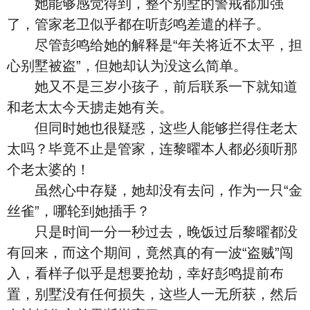
她能够感觉得到，整个别墅的警戒都加强
了，管家老卫似乎都在听彭鸣差遣的样子。
尽管彭鸣给她的解释是“年关将近不太平，担
心别墅被盗”，但她却认为没这么简单。
她又不是三岁小孩子，前后联系一下就知道
和老太太今天掳走她有关。
但同时她也很疑惑，这些人能够拦得住老太
太吗？毕竟不止是管家，连黎曜本人都必须听那
个老太婆的！
虽然心中存疑，她却没有去问，作为一只“金
丝雀”，哪轮到她插手？
只是时间一分一秒过去，晚饭过后黎曜都没
有回来，而这个期间，竟然真的有一波“盗贼”闯
入，看样子似乎是想要抢劫，幸好彭鸣提前布
置，别墅没有任何损失，这些人一无所获，然后