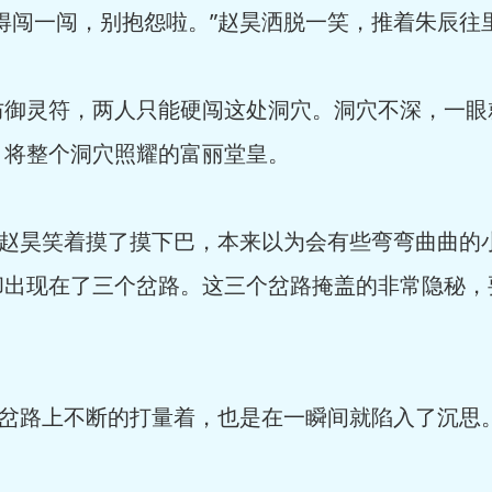
得闯一闯，别抱怨啦。”赵昊洒脱一笑，推着朱辰往
防御灵符，两人只能硬闯这处洞穴。洞穴不深，一眼
，将整个洞穴照耀的富丽堂皇。
”赵昊笑着摸了摸下巴，本来以为会有些弯弯曲曲的
却出现在了三个岔路。这三个岔路掩盖的非常隐秘，
分岔路上不断的打量着，也是在一瞬间就陷入了沉思