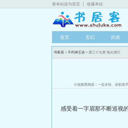
将本站设为首页
|
收藏本站
首页
玄幻
武侠
书客居
>
不朽神王诀
> 第三十九章 地火洞穴
小说推荐阅读：
一念永恒
、
全职高
感受着一字眉那不断巡视