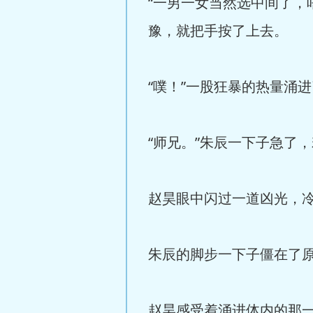
“一男一女当然选中间了，
豫，就把手按了上去。
“噗！”一股狂暴的热量涌
“师兄。”朱辰一下子急了
赵昊眼中闪过一道凶光，冷
朱辰的脚步一下子僵在了
赵昊感受着涌进体内的那