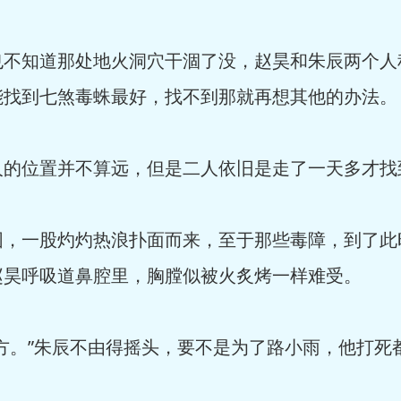
也不知道那处地火洞穴干涸了没，赵昊和朱辰两个人
能找到七煞毒蛛最好，找不到那就再想其他的办法。
人的位置并不算远，但是二人依旧是走了一天多才找
围，一股灼灼热浪扑面而来，至于那些毒障，到了此
赵昊呼吸道鼻腔里，胸膛似被火炙烤一样难受。
方。”朱辰不由得摇头，要不是为了路小雨，他打死