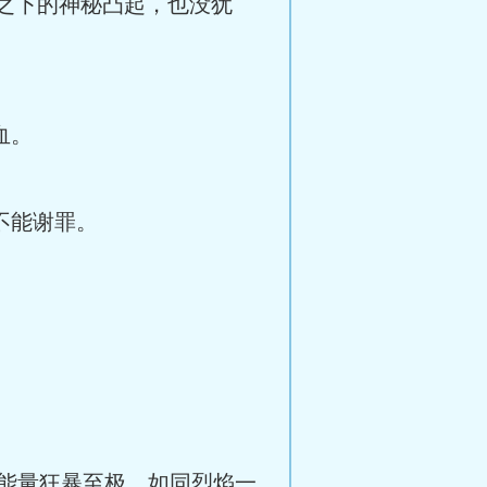
石之下的神秘凸起，也没犹
血。
不能谢罪。
能量狂暴至极，如同烈焰一