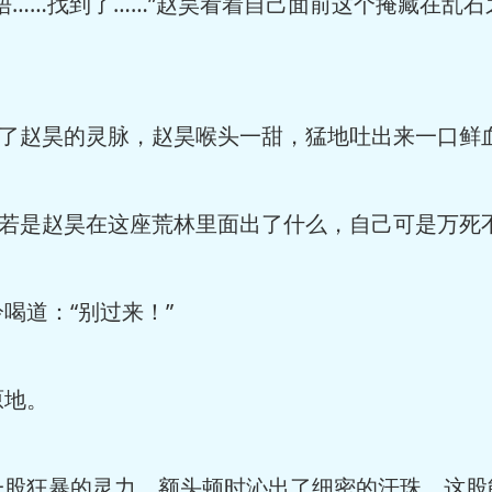
唔……找到了……”赵昊看着自己面前这个掩藏在乱
进了赵昊的灵脉，赵昊喉头一甜，猛地吐出来一口鲜
，若是赵昊在这座荒林里面出了什么，自己可是万死
喝道：“别过来！”
原地。
一股狂暴的灵力，额头顿时沁出了细密的汗珠，这股