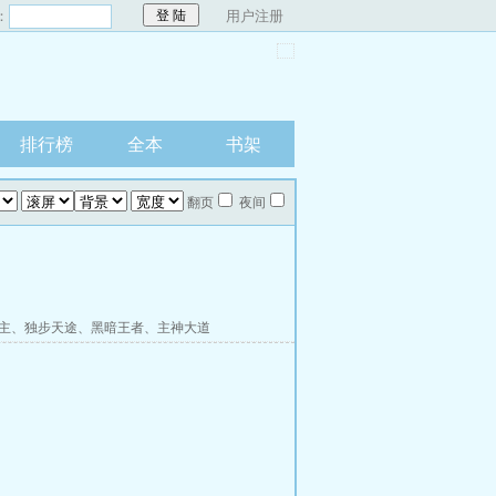
：
用户注册
排行榜
全本
书架
翻页
夜间
主
、
独步天途
、
黑暗王者
、
主神大道