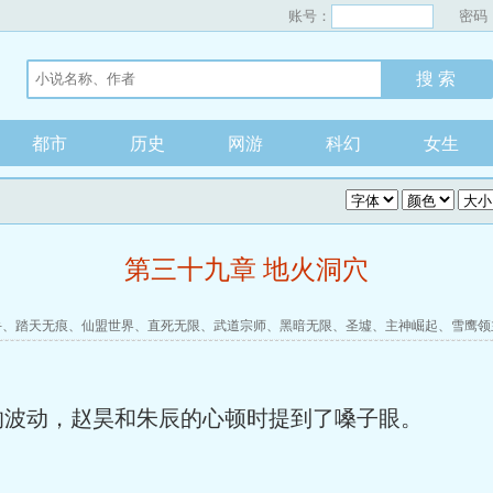
账号：
密码
都市
历史
网游
科幻
女生
第三十九章 地火洞穴
手
、
踏天无痕
、
仙盟世界
、
直死无限
、
武道宗师
、
黑暗无限
、
圣墟
、
主神崛起
、
雪鹰领
的波动，赵昊和朱辰的心顿时提到了嗓子眼。