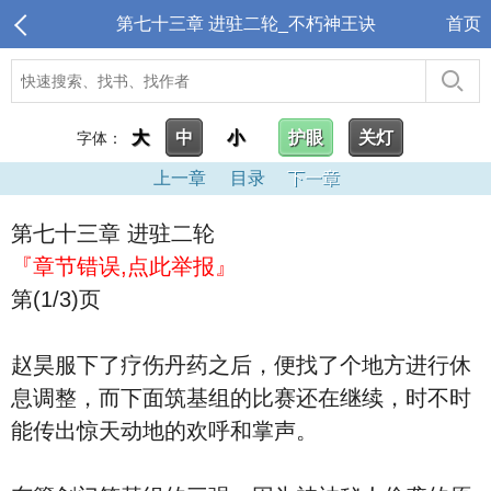
第七十三章 进驻二轮_不朽神王诀
首页
大
中
小
护眼
关灯
字体：
上一章
目录
下一章
第七十三章 进驻二轮
『章节错误,点此举报』
第(1/3)页
赵昊服下了疗伤丹药之后，便找了个地方进行休
息调整，而下面筑基组的比赛还在继续，时不时
能传出惊天动地的欢呼和掌声。