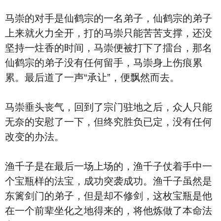
马崇的对手是仙鹤宗的一名弟子，仙鹤宗的弟子
上来就火力全开，打的马崇只能苦苦支撑，还没
坚持一炷香的时间，马崇便被打下了擂台，那名
仙鹤宗的弟子没有任何留手，马崇身上伤痕累
累。最后道了一声“承让”，便飘然而去。
马崇垂头丧气，回到了宗门驻地之后，众人只能
无奈的安慰了一下，但终究胜负已定，没有任何
改变的办法。
渔千子是在最后一场上场的，渔千子仗着手中一
个宝瓶样的法宝，成功突袭成功。渔千子虽然是
东篱剑门的弟子，但是却不修剑，这枚宝瓶是他
在一个前辈坐化之地得来的，将他炼做了本命法