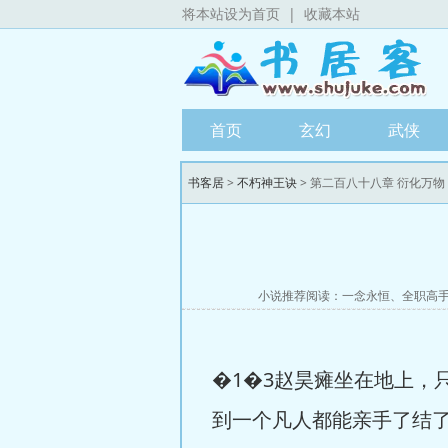
将本站设为首页
|
收藏本站
首页
玄幻
武侠
书客居
>
不朽神王诀
> 第二百八十八章 衍化万物
小说推荐阅读：
一念永恒
、
全职高
�1�3赵昊瘫坐在地上，
到一个凡人都能亲手了结