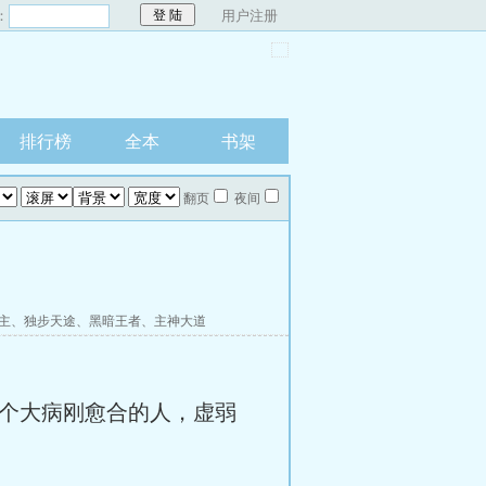
：
用户注册
排行榜
全本
书架
翻页
夜间
主
、
独步天途
、
黑暗王者
、
主神大道
一个大病刚愈合的人，虚弱