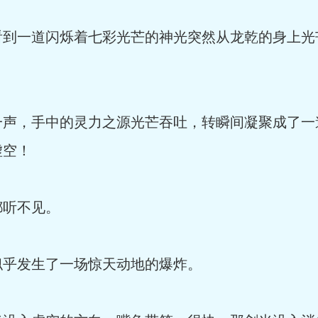
看到一道闪烁着七彩光芒的神光突然从龙乾的身上光
。
一声，手中的灵力之源光芒吞吐，转瞬间凝聚成了一
虚空！
都听不见。
似乎发生了一场惊天动地的爆炸。