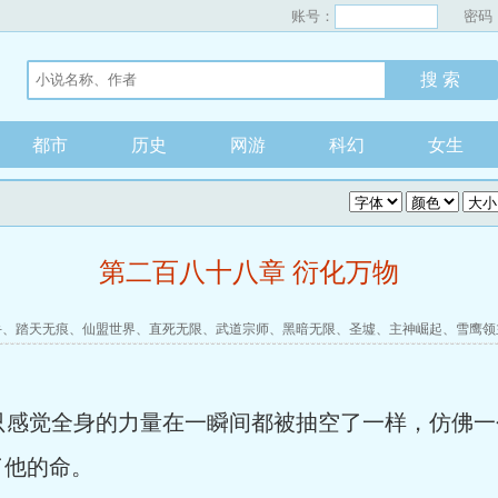
账号：
密码
都市
历史
网游
科幻
女生
第二百八十八章 衍化万物
手
、
踏天无痕
、
仙盟世界
、
直死无限
、
武道宗师
、
黑暗无限
、
圣墟
、
主神崛起
、
雪鹰领
只感觉全身的力量在一瞬间都被抽空了一样，仿佛
了他的命。