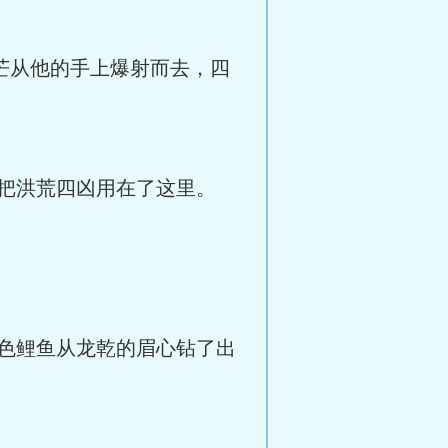
芒从他的手上爆射而去，四
把洪荒四凶用在了这里。
色鲤鱼从龙乾的眉心钻了出