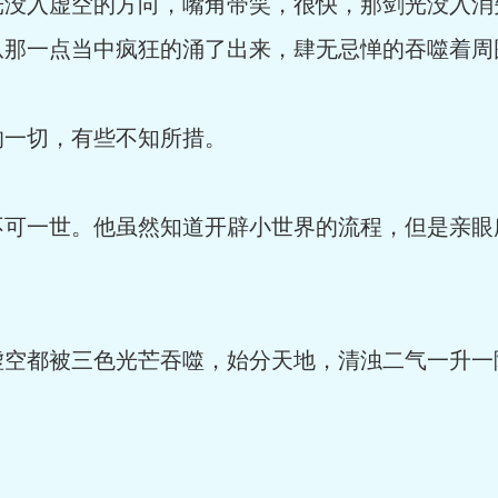
光没入虚空的方向，嘴角带笑，很快，那剑光没入消
从那一点当中疯狂的涌了出来，肆无忌惮的吞噬着周
的一切，有些不知所措。
不可一世。他虽然知道开辟小世界的流程，但是亲眼
虚空都被三色光芒吞噬，始分天地，清浊二气一升一
。