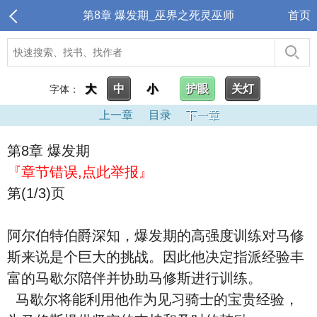
第8章 爆发期_巫界之死灵巫师
首页
大
中
小
护眼
关灯
字体：
上一章
目录
下一章
第8章 爆发期
『章节错误,点此举报』
第(1/3)页
阿尔伯特伯爵深知，爆发期的高强度训练对马修
斯来说是个巨大的挑战。因此他决定指派经验丰
富的马歇尔陪伴并协助马修斯进行训练。
马歇尔将能利用他作为见习骑士的宝贵经验，