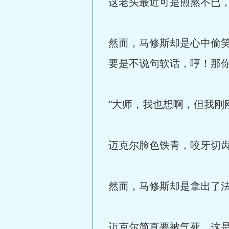
这老头最近可是煎熬不已
然而，马修斯却是心中偷
要是不说句软话，哼！那
“大师，我也想啊，但我刚
迈克尔脸色铁青，咬牙切齿
然而，马修斯却是拿出了
迈克尔简直要被气死，这