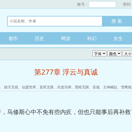
账号：
密码
都市
历史
网游
科幻
女生
第277章 浮云与真诚
手
、
踏天无痕
、
仙盟世界
、
直死无限
、
武道宗师
、
黑暗无限
、
圣墟
、
主神崛起
、
雪鹰领
开，马修斯心中不免有些内疚，但也只能事后再补救