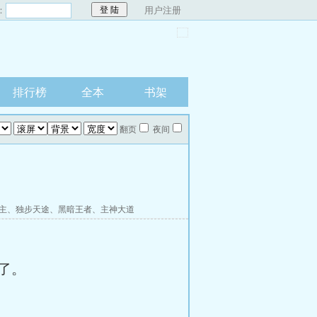
：
用户注册
排行榜
全本
书架
翻页
夜间
主
、
独步天途
、
黑暗王者
、
主神大道
了。