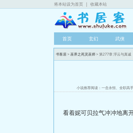
将本站设为首页
|
收藏本站
首页
玄幻
武侠
书客居
>
巫界之死灵巫师
> 第277章 浮云与真诚
小说推荐阅读：
一念永恒
、
全职高
看着妮可贝拉气冲冲地离