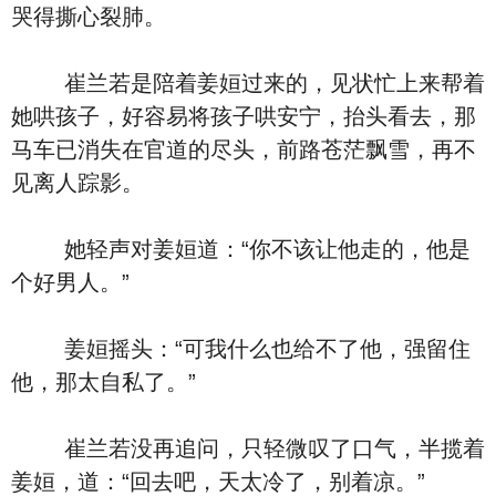
哭得撕心裂肺。
崔兰若是陪着姜姮过来的，见状忙上来帮着
她哄孩子，好容易将孩子哄安宁，抬头看去，那
马车已消失在官道的尽头，前路苍茫飘雪，再不
见离人踪影。
她轻声对姜姮道：“你不该让他走的，他是
个好男人。”
姜姮摇头：“可我什么也给不了他，强留住
他，那太自私了。”
崔兰若没再追问，只轻微叹了口气，半揽着
姜姮，道：“回去吧，天太冷了，别着凉。”