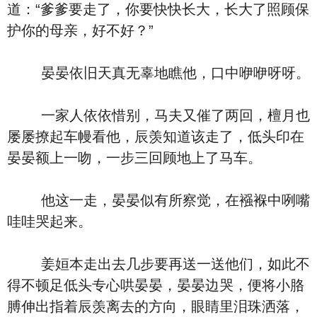
道：“爹爹要走了，你要快快长大，长大了照顾保
护你的母亲，好不好？”
晏晏依旧天真无辜地瞧他，口中咿咿呀呀。
一家人依依惜别，马夫又催了两回，檀月也
屡屡撩起车幔看他，辰羡知道该走了，低头印在
晏晏额上一吻，一步三回顾地上了马车。
他这一走，晏晏似有所察觉，在襁褓中咧嘴
哇哇哭起来。
姜姮本走出去几步要再送一送他们，如此不
得不顿足低头专心哄晏晏，晏晏边哭，便将小胳
膊伸出指着辰羡离去的方向，眼睛里泪珠洒落，