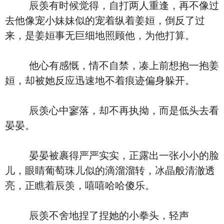
辰羡有时候觉得，自打两人重逢，再不像过
去他像宠小妹妹似的宠着纵着姜姮，倒反了过
来，是姜姮事无巨细地照顾他，为他打算。
他心有感慨，情不自禁，凑上前想抱一抱姜
姮，却被她反应迅速地不着痕迹偏身躲开。
辰羡心中寥落，却不再执拗，而是低头去看
晏晏。
晏晏被裹得严严实实，正露出一张小小的脸
儿，眼睛葡萄珠儿似的滴溜溜转，冰晶般清澈透
亮，正瞧着辰羡，嘻嘻哈哈傻乐。
辰羡不舍地捏了捏她的小拳头，轻声