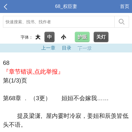
68_权臣妻
首页
大
中
小
护眼
关灯
字体：
上一章
目录
下一章
68
『章节错误,点此举报』
第(1/3)页
第68章 . （3更） 姮姮不会嫁我……
提及梁潇, 屋内霎时冷寂，姜姮和辰羡皆低
头不语。