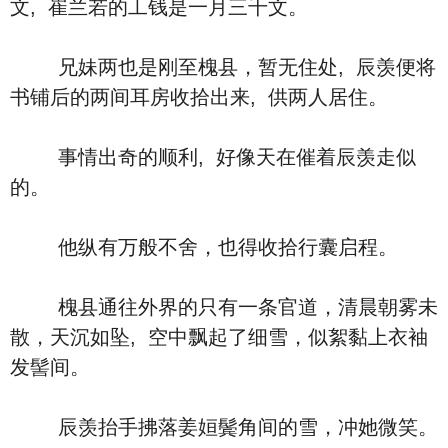
文, 崔兰若的工钱是一月三千文。
兄妹两也是刚至槐县，暂无住处, 辰羡便将
书铺后的两间耳房收拾出来, 供两人居住。
事情出奇的顺利, 好像天在催着辰羡走似
的。
他纵有万般不舍，也得收拾行囊启程。
槐县通往外界的只有一条官道，清晨朝雾未
散，天沉如坠, 空中飘起了细雪，似絮黏上衣袖
发髻间。
辰羡抬手拂落姜姮鬓角间的雪，冲她微笑。