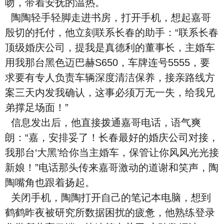
吻，带着安抚的温热。
陶陶轻手轻脚走进书房，打开手机，想起嘉哥
殷切的托付，他立刻联系长春的助手：“联系长春
顶级婚庆公司，提我是真德利的董事长，主婚车
用我那台黑色迈巴赫S650，车牌连号5555，要
求要有专人负责车辆深度清洁保养，接亲路线方
案三天内发我确认，这事必须万无一失，给我兄
弟撑足场面！”
信息发出后，他直接拨通嘉哥电话，语气爽
朗：“嘉，安排妥了！长春最好的婚庆公司对接，
我那台‘大黑’给你当主婚车，保管让你风风光光接
新娘！”电话那头传来嘉哥激动的道谢和笑声，陶
陶嘴角也跟着扬起。
关闭手机，陶陶打开自己的笔记本电脑，想到
鹤鹤昨夜被研究所数据困扰的疲惫，他熟练登录