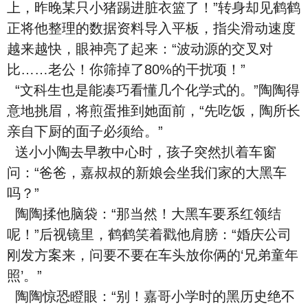
上，昨晚某只小猪踢进脏衣篮了！”转身却见鹤鹤
正将他整理的数据资料导入平板，指尖滑动速度
越来越快，眼神亮了起来：“波动源的交叉对
比……老公！你筛掉了80%的干扰项！”
“文科生也是能凑巧看懂几个化学式的。”陶陶得
意地挑眉，将煎蛋推到她面前，“先吃饭，陶所长
亲自下厨的面子必须给。”
送小小陶去早教中心时，孩子突然扒着车窗
问：“爸爸，嘉叔叔的新娘会坐我们家的大黑车
吗？”
陶陶揉他脑袋：“那当然！大黑车要系红领结
呢！”后视镜里，鹤鹤笑着戳他肩膀：“婚庆公司
刚发方案来，问要不要在车头放你俩的‘兄弟童年
照’。”
陶陶惊恐瞪眼：“别！嘉哥小学时的黑历史绝不