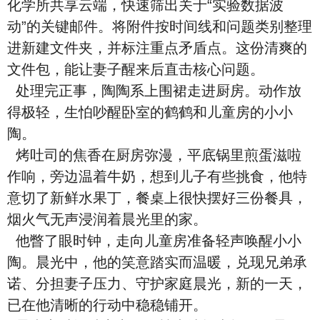
化学所共享云端，快速筛出关于“实验数据波
动”的关键邮件。将附件按时间线和问题类别整理
进新建文件夹，并标注重点矛盾点。这份清爽的
文件包，能让妻子醒来后直击核心问题。
处理完正事，陶陶系上围裙走进厨房。动作放
得极轻，生怕吵醒卧室的鹤鹤和儿童房的小小
陶。
烤吐司的焦香在厨房弥漫，平底锅里煎蛋滋啦
作响，旁边温着牛奶，想到儿子有些挑食，他特
意切了新鲜水果丁，餐桌上很快摆好三份餐具，
烟火气无声浸润着晨光里的家。
他瞥了眼时钟，走向儿童房准备轻声唤醒小小
陶。晨光中，他的笑意踏实而温暖，兑现兄弟承
诺、分担妻子压力、守护家庭晨光，新的一天，
已在他清晰的行动中稳稳铺开。