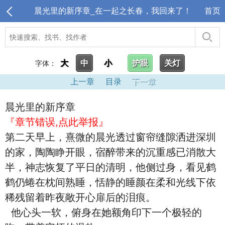
晨光里的新序章_在一起之长春，我回来了！
首页
大
中
小
护眼
关灯
字体：
上一章
目录
下一章
晨光里的新序章
『章节错误,点此举报』
第二天早上，熹微的晨光透过窗帘缝隙洒进深圳
的家，陶陶睁开眼，宿醉带来的沉重感已消散大
半，神志恢复了平日的清明，他侧过身，看见鹤
鹤仍蜷在枕间熟睡，恬静的睡颜在柔和光线下依
稀残留着昨夜敞开心扉后的泪痕。
他心头一软，俯身在她额角印下一个极轻的