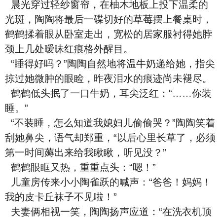
晨光穿过轻纱窗帘，在柚木地板上投下温柔的
光斑，陶陶将最后一碟切好的草莓摆上餐桌时，
鹤鹤揉着眼从卧室走出，宽松的居家服衬得她脖
颈上几处暧昧红痕格外醒目。
“睡得好吗？”陶陶自然地将温牛奶递给她，指尖
掠过她微肿的眼睑，昨夜泪水的痕迹尚未褪尽。
鹤鹤低头抿了一口牛奶，耳尖泛红：“……你装
睡。”
“不装睡，怎么知道我媳妇儿偷偷哭？”陶陶笑着
刮她鼻尖，语气却郑重，“以后心里长草了，必须
第一时间薅出来给我瞅瞅，听见没？”
鹤鹤眼眶又热，重重点头：“嗯！”
儿童房传来小小陶雀跃的喊声：“爸爸！妈妈！
我的皮卡丘袜子不见啦！”
夫妻俩相视一笑，陶陶扬声应道：“在洗衣机顶